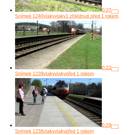
0:27
Snímek 1240
vlakyvlaky
1 zhlédnutí
před 1 rokem
0:22
Snímek 1239
vlakyvlaky
před 1 rokem
0:29
Snímek 1238
vlakyvlaky
před 1 rokem