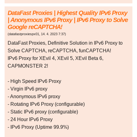
DataFast Proxies | Highest Quality IPv6 Proxy
| Anonymous IPv6 Proxy | IPv6 Proxy to Solve
Google reCAPTCHA!
(
datafastproxiespx01
,
14. 4. 2023
7:37
)
DataFast Proxies, Definitive Solution in IPv6 Proxy to
Solve CAPTCHA, reCAPTCHA, funCAPTCHA!
IPv6 Proxy for XEvil 4, XEvil 5, XEvil Beta 6,
CAPMONSTER 2!
- High Speed ​​IPv6 Proxy
- Virgin IPv6 proxy
- Anonymous IPv6 proxy
- Rotating IPv6 Proxy (configurable)
- Static IPv6 proxy (configurable)
- 24 Hour IPv6 Proxy
- IPv6 Proxy (Uptime 99.9%)