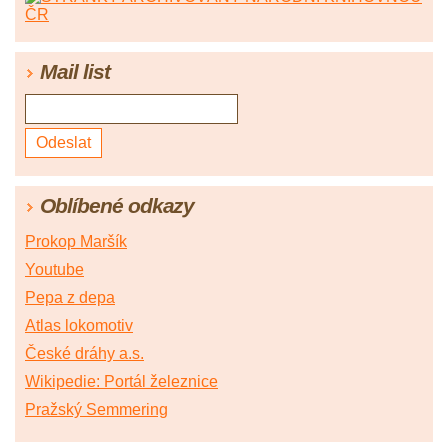
Mail list
Oblíbené odkazy
Prokop Maršík
Youtube
Pepa z depa
Atlas lokomotiv
České dráhy a.s.
Wikipedie: Portál železnice
Pražský Semmering