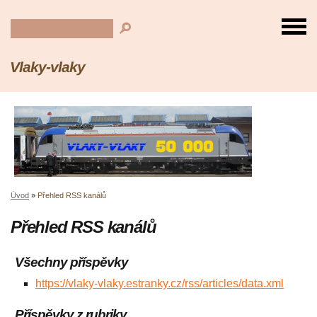
Vlaky-vlaky
Úvod
»
Přehled RSS kanálů
Přehled RSS kanálů
Všechny příspěvky
https://vlaky-vlaky.estranky.cz/rss/articles/data.xml
Příspěvky z rubriky