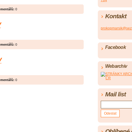
704
mentářů:
0
Kontakt
y
prokopmarsik@sez
mentářů:
0
Facebook
y
Webarchiv
mentářů:
0
Mail list
Oblíbené