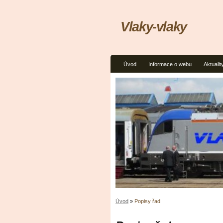
Vlaky-vlaky
Úvod
Informace o webu
Aktualit
Úvod
»
Popisy řad