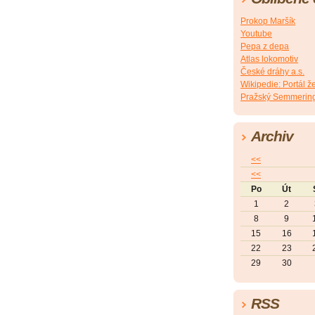
Prokop Maršík
Youtube
Pepa z depa
Atlas lokomotiv
České dráhy a.s.
Wikipedie: Portál ž
Pražský Semmerin
Archiv
<<
<<
Po
Út
1
2
8
9
15
16
22
23
29
30
RSS