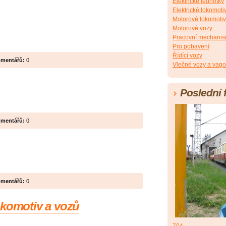
Elektrické jednotky
Elektrické lokomoti
Motorové lokomoti
Motorové vozy
Pracovní mechani
Pro pobavení
Řídící vozy
mentářů:
0
Vlečné vozy a vag
Poslední 
mentářů:
0
mentářů:
0
okomotiv a vozů