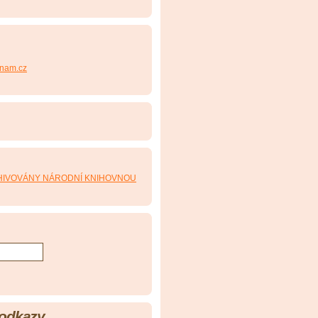
nam.cz
 odkazy