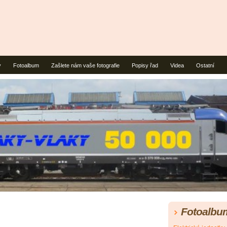
y
Fotoalbum
Zašlete nám vaše fotografie
Popisy řad
Videa
Ostatní
Fotoalbu