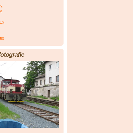
vy
vy
smy
ony
fotografie