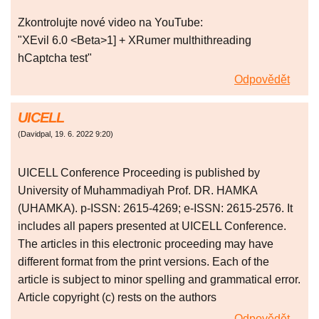
Zkontrolujte nové video na YouTube:
"XEvil 6.0 <Beta>1] + XRumer multhithreading
hCaptcha test"
Odpovědět
UICELL
(
Davidpal
,
19. 6. 2022
9:20
)
UICELL Conference Proceeding is published by
University of Muhammadiyah Prof. DR. HAMKA
(UHAMKA). p-ISSN: 2615-4269; e-ISSN: 2615-2576. It
includes all papers presented at UICELL Conference.
The articles in this electronic proceeding may have
different format from the print versions. Each of the
article is subject to minor spelling and grammatical error.
Article copyright (c) rests on the authors
Odpovědět