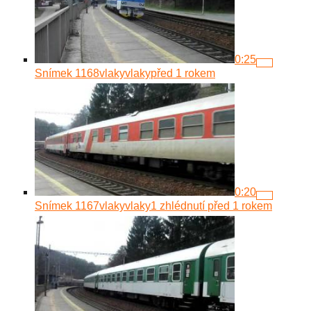
0:25
Snímek 1168
vlakyvlaky
před 1 rokem
0:20
Snímek 1167
vlakyvlaky
1 zhlédnutí
před 1 rokem