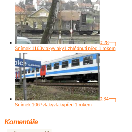
0:28
Snímek 1163
vlakyvlaky
1 zhlédnutí
před 1 rokem
0:34
Snímek 1067
vlakyvlaky
před 1 rokem
Komentáře