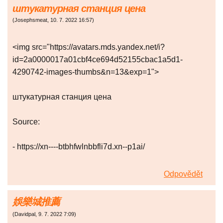
штукатурная станция цена
(
Josephsmeat
,
10. 7. 2022
16:57
)
<img src="https://avatars.mds.yandex.net/i?
id=2a0000017a01cbf4ce694d52155cbac1a5d1-
4290742-images-thumbs&n=13&exp=1">
штукатурная станция цена
Source:
- https://xn----btbhfwlnbbfli7d.xn--p1ai/
Odpovědět
娛樂城推薦
(
Davidpal
,
9. 7. 2022
7:09
)