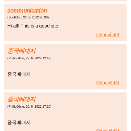
communication
(
ScottBub
,
22. 6. 2022
20:00
)
Hi all! This is a good site.
Odpovědět
중국배대지
(
PhillipGlafe
,
22. 6. 2022
12:42
)
중국배대지
Odpovědět
중국배대지
(
PhillipGlafe
,
20. 6. 2022
17:10
)
중국배대지