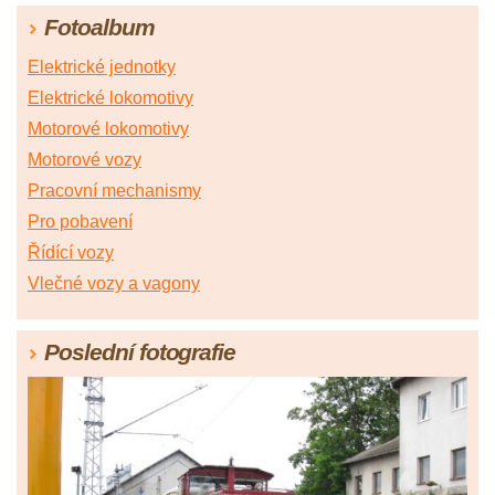
Fotoalbum
|
46
|
47
|
48
|
49
|
50
|
51
|
52
|
53
Elektrické jednotky
Elektrické lokomotivy
Motorové lokomotivy
Motorové vozy
Pracovní mechanismy
Pro pobavení
Řídící vozy
Vlečné vozy a vagony
Poslední fotografie