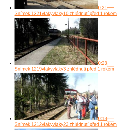
0:21
Snímek 1221
vlakyvlaky
10 zhlédnutí
před 1 rokem
0:23
Snímek 1219
vlakyvlaky
3 zhlédnutí
před 1 rokem
0:18
Snímek 1212
vlakyvlaky
23 zhlédnutí
před 1 rokem