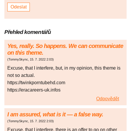
Přehled komentářů
Yes, really. So happens. We can communicate
on this theme.
(
TommySkync
,
15. 7. 2022
2:03
)
Excuse, that I interfere, but, in my opinion, this theme is
not so actual.
https://twinkporntubehd.com
https://eracareers-uk.infos
Odpovědět
I am assured, what is it — a false way.
(
TommySkync
,
15. 7. 2022
2:03
)
Excuse, that I interfere, there is an offer to go on other