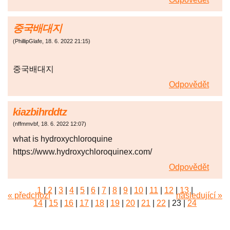
중국배대지
(
PhillipGlafe
,
18. 6. 2022
21:15
)
중국배대지
Odpovědět
kiazbihrddtz
(
nffmmvbf
,
18. 6. 2022
12:07
)
what is hydroxychloroquine
https://www.hydroxychloroquinex.com/
Odpovědět
1
|
2
|
3
|
4
|
5
|
6
|
7
|
8
|
9
|
10
|
11
|
12
|
13
|
« předchozí
následující »
14
|
15
|
16
|
17
|
18
|
19
|
20
|
21
|
22
|
23
|
24
|
25
|
26
|
27
|
28
|
29
|
30
|
31
|
32
|
33
|
34
|
35
|
36
|
37
|
38
|
39
|
40
|
41
|
42
|
43
|
44
|
45