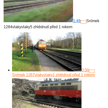
1:49
Snímek
1284
vlakyvlaky
5 zhlédnutí
před 1 rokem
0:30
Snímek 1267
vlakyvlaky
1 zhlédnutí
před 1 rokem