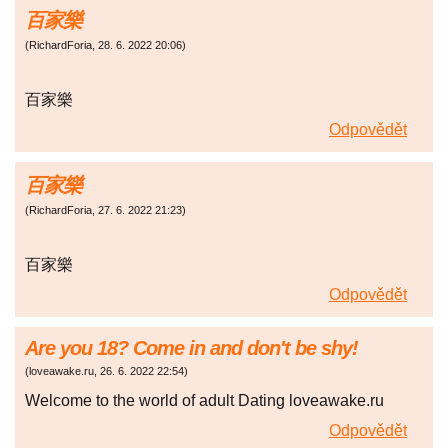
百家樂
(
RichardForia
,
28. 6. 2022
20:06
)
百家樂
Odpovědět
百家樂
(
RichardForia
,
27. 6. 2022
21:23
)
百家樂
Odpovědět
Are you 18? Come in and don't be shy!
(
loveawake.ru
,
26. 6. 2022
22:54
)
Welcome to the world of adult Dating loveawake.ru
Odpovědět