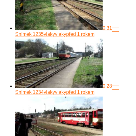
0:31
Snímek 1235
vlakyvlaky
před 1 rokem
0:28
Snímek 1234
vlakyvlaky
před 1 rokem