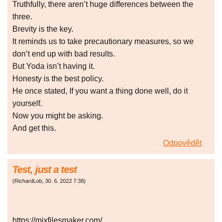
Truthfully, there aren’t huge differences between the
three.
Brevity is the key.
It reminds us to take precautionary measures, so we
don’t end up with bad results.
But Yoda isn’t having it.
Honesty is the best policy.
He once stated, If you want a thing done well, do it
yourself.
Now you might be asking.
And get this.
Odpovědět
Test, just a test
(
RichardLob
,
30. 6. 2022
7:38
)
https://mixfilesmaker.com/