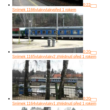
0:22
Snímek 1166
vlakyvlaky
před 1 rokem
0:20
Snímek 1165
vlakyvlaky
2 zhlédnutí
před 1 rokem
0:20
Snímek 1164
vlakyvlaky
1 zhlédnutí
před 1 rokem