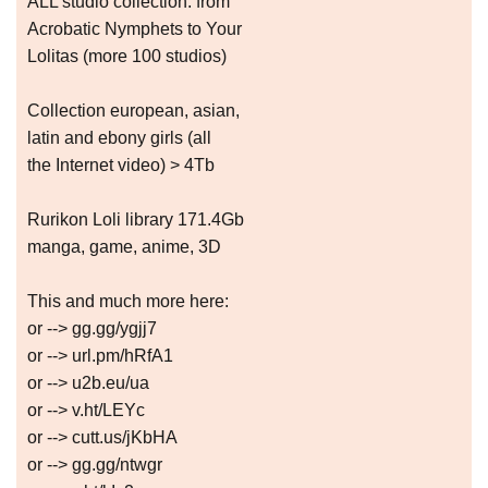
ALL studio collection: from
Acrobatic Nymрhеts to Your
Lоlitаs (more 100 studios)
Collection european, asian,
latin and ebony girls (all
the Internet video) > 4Tb
Rurikon Lоli library 171.4Gb
manga, game, anime, 3D
This and much more here:
or --> gg.gg/ygjj7
or --> url.pm/hRfA1
or --> u2b.eu/ua
or --> v.ht/LEYc
or --> cutt.us/jKbHA
or --> gg.gg/ntwgr