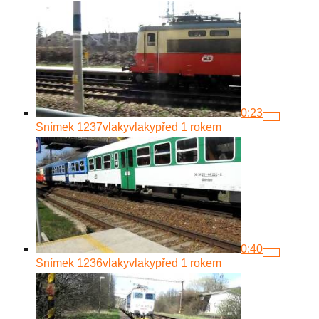
0:23
Snímek 1237
vlakyvlaky
před 1 rokem
0:40
Snímek 1236
vlakyvlaky
před 1 rokem