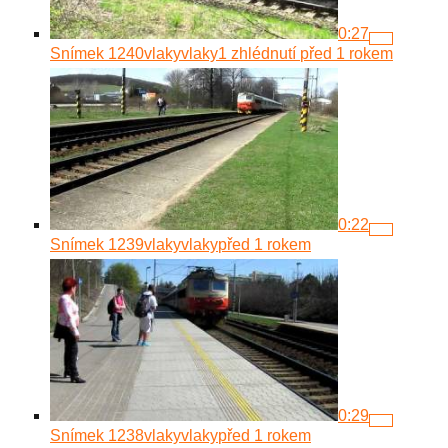
0:27
Snímek 1240
vlakyvlaky
1 zhlédnutí
před 1 rokem
0:22
Snímek 1239
vlakyvlaky
před 1 rokem
0:29
Snímek 1238
vlakyvlaky
před 1 rokem