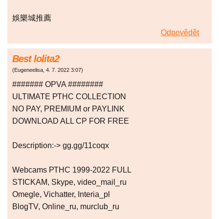
娛樂城推薦
Odpovědět
Best lolita2
(
Eugeneelisa
,
4. 7. 2022
3:07
)
####### OPVA ########
ULTIMATE РТНС COLLECTION
NO PAY, PREMIUM or PAYLINK
DOWNLOAD ALL СР FOR FREE
Description:-> gg.gg/11coqx
Webcams РТНС 1999-2022 FULL
STICKAM, Skype, video_mail_ru
Omegle, Vichatter, Interia_pl
BlogTV, Online_ru, murclub_ru