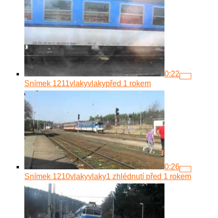
0:22
Snímek 1211
vlakyvlaky
před 1 rokem
0:26
Snímek 1210
vlakyvlaky
1 zhlédnutí
před 1 rokem