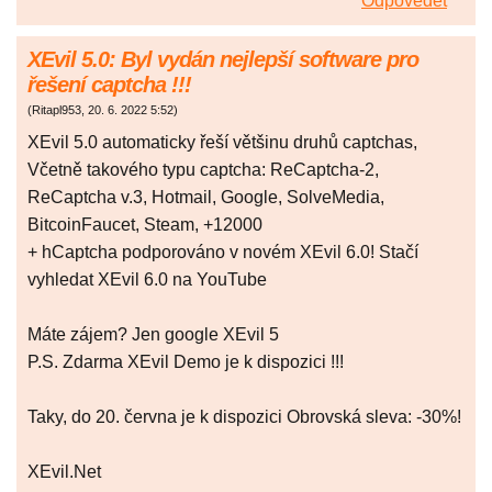
Odpovědět
XEvil 5.0: Byl vydán nejlepší software pro
řešení captcha !!!
(
Ritapl953
,
20. 6. 2022
5:52
)
XEvil 5.0 automaticky řeší většinu druhů captchas,
Včetně takového typu captcha: ReCaptcha-2,
ReCaptcha v.3, Hotmail, Google, SolveMedia,
BitcoinFaucet, Steam, +12000
+ hCaptcha podporováno v novém XEvil 6.0! Stačí
vyhledat XEvil 6.0 na YouTube
Máte zájem? Jen google XEvil 5
P.S. Zdarma XEvil Demo je k dispozici !!!
Taky, do 20. června je k dispozici Obrovská sleva: -30%!
XEvil.Net