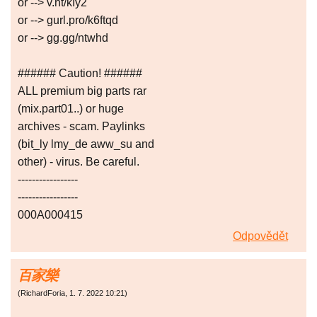
or --> v.ht/kIy2
or --> gurl.pro/k6ftqd
or --> gg.gg/ntwhd
###### Caution! ######
ALL premium big parts rar
(mix.part01..) or huge
archives - scam. Paylinks
(bit_ly lmy_de aww_su and
other) - virus. Be careful.
-----------------
-----------------
000A000415
Odpovědět
百家樂
(
RichardForia
,
1. 7. 2022
10:21
)