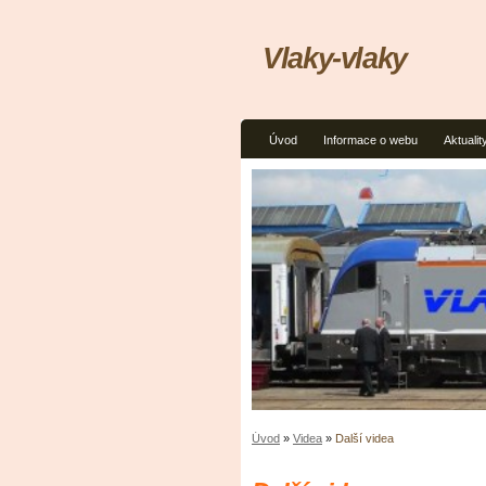
Vlaky-vlaky
Úvod
Informace o webu
Aktualit
Úvod
»
Videa
»
Další videa