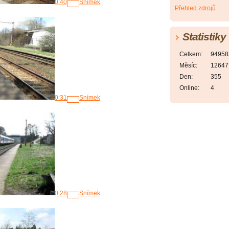
0:40
Snímek
Přehled zdrojů
Statistiky
Celkem:
94958
Měsíc:
12647
Den:
355
Online:
4
0:31
Snímek
0:28
Snímek