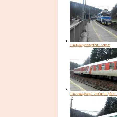
1168
vlakyvlaky
před 1 rokem
1167
vlakyvlaky
1 zhlédnutí
před 