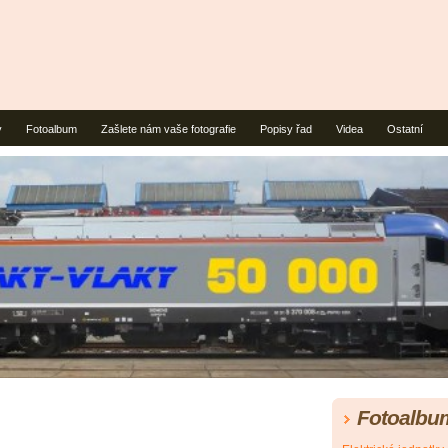
y
Fotoalbum
Zašlete nám vaše fotografie
Popisy řad
Videa
Ostatní
Fotoalbu