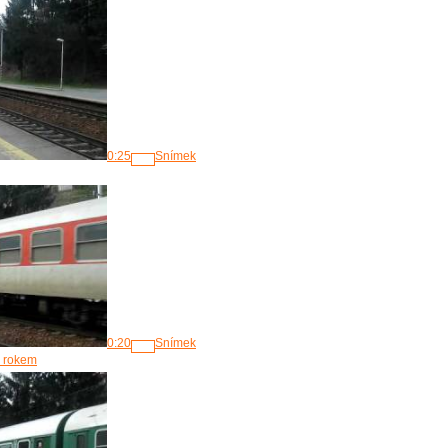
0:25
Snímek
0:20
Snímek
1 rokem