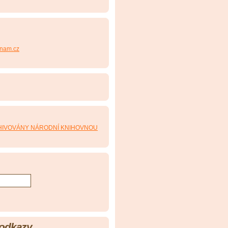
nam.cz
 odkazy