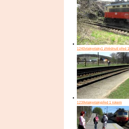
1240
vlakyvlaky
1 zhlédnutí
před 
1239
vlakyvlaky
před 1 rokem