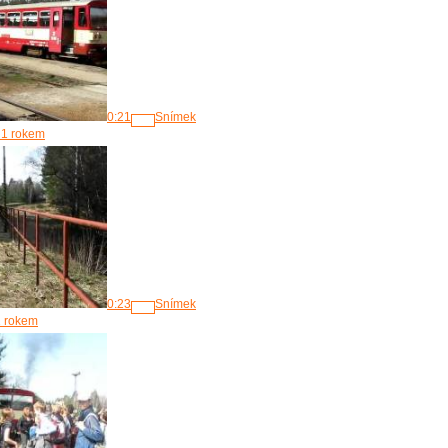
0:21
Snímek
 1 rokem
0:23
Snímek
1 rokem