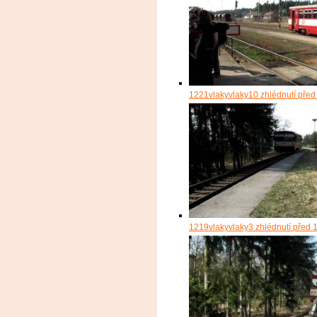
1221
vlakyvlaky
10 zhlédnutí
před
1219
vlakyvlaky
3 zhlédnutí
před 