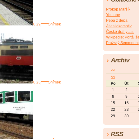
Prokop Maršík
Youtube
Pepa z depa
0:29
Snímek
Atlas lokomotiv
České dráhy a.s.
Wikipedie: Portál ž
Pražský Semmerin
Archiv
<<
<<
0:23
Snímek
Po
Út
1
2
8
9
15
16
22
23
29
30
RSS