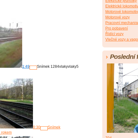
Elektrické jednotky
Elektrické lokomoti
Motorové lokomoti
Motorové vozy
Pracovní mechani
Pro pobavení
Řídící vozy
Vlečné vozy a vag
Poslední 
1:49
Snímek 1284
vlakyvlaky
5
0:30
Snímek
1 rokem