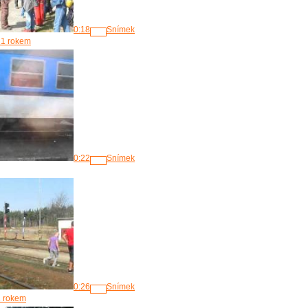
0:18
Snímek
 1 rokem
0:22
Snímek
0:26
Snímek
1 rokem