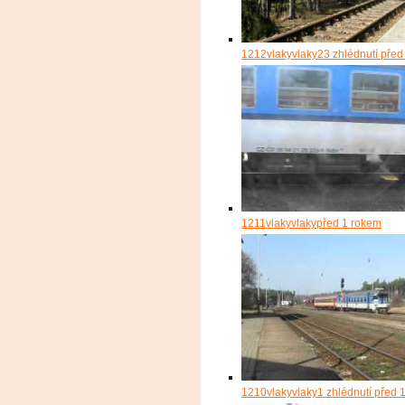
1212
vlakyvlaky
23 zhlédnutí
před
1211
vlakyvlaky
před 1 rokem
1210
vlakyvlaky
1 zhlédnutí
před 