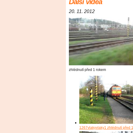
Další videa
20. 11. 2012
zhlédnutí
před 1 rokem
1267
vlakyvlaky
1 zhlédnutí
před 