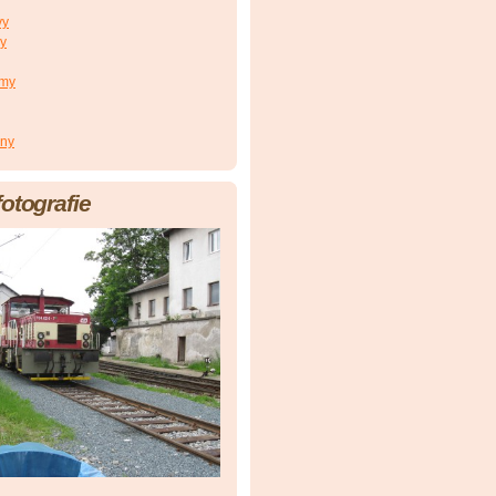
vy
vy
smy
ony
fotografie