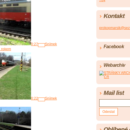
704
Kontakt
prokopmarsik@sez
0:27
Snímek
Facebook
1 rokem
Webarchiv
Mail list
0:22
Snímek
Oblíbené