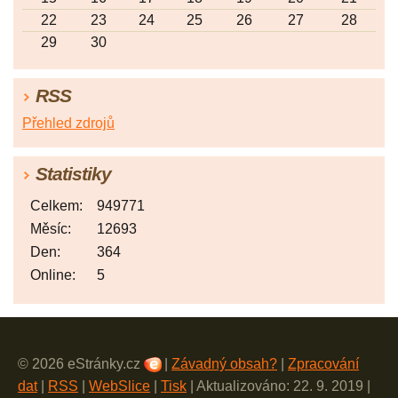
22
23
24
25
26
27
28
29
30
RSS
Přehled zdrojů
Statistiky
Celkem:
949771
Měsíc:
12693
Den:
364
Online:
5
© 2026 eStránky.cz
|
Závadný obsah?
|
Zpracování
dat
|
RSS
|
WebSlice
|
Tisk
|
Aktualizováno: 22. 9. 2019
|