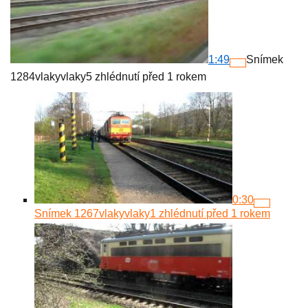
1:49
Snímek
1284
vlakyvlaky
5 zhlédnutí
před 1 rokem
0:30
Snímek 1267
vlakyvlaky
1 zhlédnutí
před 1 rokem