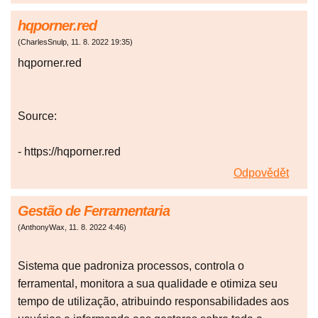
hqporner.red
(
CharlesSnulp
,
11. 8. 2022
19:35
)
hqporner.red
Source:
- https://hqporner.red
Odpovědět
Gestão de Ferramentaria
(
AnthonyWax
,
11. 8. 2022
4:46
)
Sistema que padroniza processos, controla o
ferramental, monitora a sua qualidade e otimiza seu
tempo de utilização, atribuindo responsabilidades aos