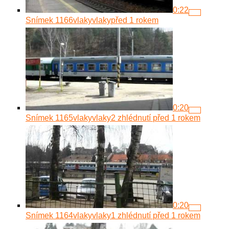
0:22
Snímek 1166
vlakyvlaky
před 1 rokem
0:20
Snímek 1165
vlakyvlaky
2 zhlédnutí
před 1 rokem
0:20
Snímek 1164
vlakyvlaky
1 zhlédnutí
před 1 rokem