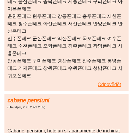
테크 울산폰테크 충북폰테크 세종폰테크 구리폰테크 아
이폰폰테크
춘천폰테크 원주폰테크 강릉폰테크 충주폰테크 제천폰
테크 청주폰테크 아산폰테크 서산폰테크 안양폰테크 안
산폰테크
전주폰테크 군산폰테크 익산폰테크 목포폰테크 여수폰
테크 순천폰테크 포항폰테크 경주폰테크 광명폰테크 시
흥폰테크
안동폰테크 구미폰테크 경산폰테크 진주폰테크 통영폰
테크 거제폰테크 창원폰테크 수원폰테크 성남폰테크 서
귀포폰테크
Odpovědět
cabane pensiuni
(
Davidpal
,
2. 8. 2022
2:09
)
Cabane, pensiuni, hoteluri si apartamente de inchiriat