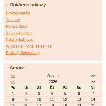
Oblíbené odkazy
Prokop Maršík
Youtube
Pepa z depa
Atlas lokomotiv
České dráhy a.s.
Wikipedie: Portál železnice
Pražský Semmering
Archiv
<<
červen
>>
<<
2026
>>
Po
Út
St
Čt
Pá
So
Ne
1
2
3
4
5
6
7
8
9
10
11
12
13
14
15
16
17
18
19
20
21