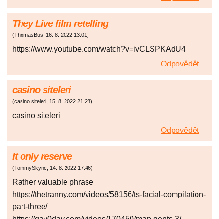
They Live film retelling
(
ThomasBus
,
16. 8. 2022
13:01
)
https://www.youtube.com/watch?v=ivCLSPKAdU4
Odpovědět
casino siteleri
(
casino siteleri
,
15. 8. 2022
21:28
)
casino siteleri
Odpovědět
It only reserve
(
TommySkync
,
14. 8. 2022
17:46
)
Rather valuable phrase
https://thetranny.com/videos/58156/ts-facial-compilation-
part-three/
https://gay0day.com/videos/170450/map-gents-3/