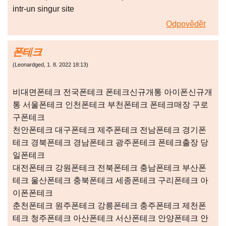
intr-un singur site
Odpovědět
폰테크
(
Leonardged
,
1. 8. 2022
18:13
)
비대면폰테크 전국폰테크 폰테크신규개통 아이폰신규개
통 서울폰테크 인천폰테크 부천폰테크 폰테크매장 구로
구폰테크
천안폰테크 대구폰테크 제주폰테크 전남폰테크 경기폰
테크 경북폰테크 경남폰테크 광주폰테크 폰테크출장 당
일폰테크
대전폰테크 강원폰테크 전북폰테크 충남폰테크 부산폰
테크 울산폰테크 충북폰테크 세종폰테크 구리폰테크 아
이폰폰테크
춘천폰테크 원주폰테크 강릉폰테크 충주폰테크 제천폰
테크 청주폰테크 아산폰테크 서산폰테크 안양폰테크 안