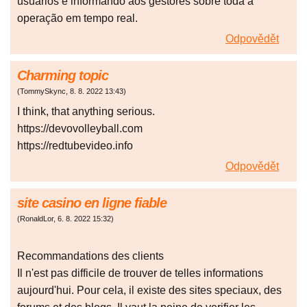
usuários e informando aos gestores sobre toda a
operação em tempo real.
Odpovědět
Charming topic
(
TommySkync
,
8. 8. 2022
13:43
)
I think, that anything serious.
https://devovolleyball.com
https://redtubevideo.info
Odpovědět
site casino en ligne fiable
(
RonaldLor
,
6. 8. 2022
15:32
)
Recommandations des clients
Il n'est pas difficile de trouver de telles informations
aujourd'hui. Pour cela, il existe des sites speciaux, des