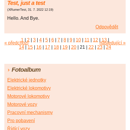
Test, just a test
(
XRumerTest
,
31. 7. 2022
12:19
)
Hello. And Bye.
Odpovědět
1
|
2
|
3
|
4
|
5
|
6
|
7
|
8
|
9
|
10
|
11
|
12
|
13
|
« předchozí
následující »
14
|
15
|
16
|
17
|
18
|
19
|
20
|
21
|
22
|
23
|
24
|
25
|
26
|
27
|
28
|
29
|
30
|
31
|
32
|
33
|
34
|
35
|
36
|
37
|
38
|
39
|
40
|
41
|
42
|
43
|
44
|
45
Fotoalbum
|
46
|
47
|
48
|
49
|
50
|
51
|
52
|
53
Elektrické jednotky
Elektrické lokomotivy
Motorové lokomotivy
Motorové vozy
Pracovní mechanismy
Pro pobavení
Řídící vozy