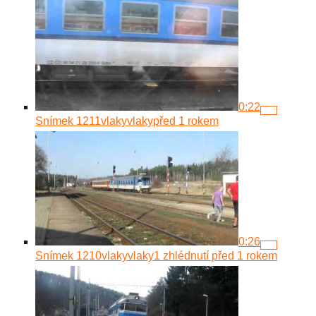
0:22
Snímek 1211
vlakyvlaky
před 1 rokem
0:26
Snímek 1210
vlakyvlaky
1 zhlédnutí
před 1 rokem