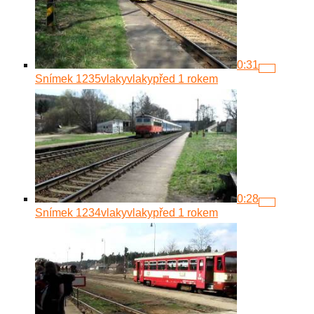
0:31
Snímek 1235
vlakyvlaky
před 1 rokem
0:28
Snímek 1234
vlakyvlaky
před 1 rokem