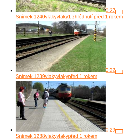
0:27
Snímek 1240
vlakyvlaky
1 zhlédnutí
před 1 rokem
0:22
Snímek 1239
vlakyvlaky
před 1 rokem
0:29
Snímek 1238
vlakyvlaky
před 1 rokem