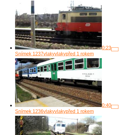
0:23
Snímek 1237
vlakyvlaky
před 1 rokem
0:40
Snímek 1236
vlakyvlaky
před 1 rokem