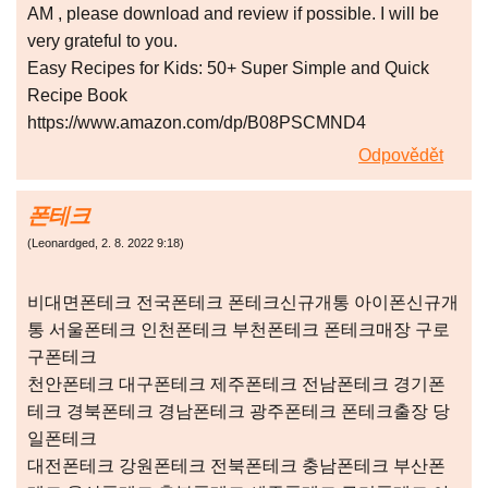
AM , please download and review if possible. I will be
very grateful to you.
Easy Recipes for Kids: 50+ Super Simple and Quick
Recipe Book
https://www.amazon.com/dp/B08PSCMND4
Odpovědět
폰테크
(
Leonardged
,
2. 8. 2022
9:18
)
비대면폰테크 전국폰테크 폰테크신규개통 아이폰신규개
통 서울폰테크 인천폰테크 부천폰테크 폰테크매장 구로
구폰테크
천안폰테크 대구폰테크 제주폰테크 전남폰테크 경기폰
테크 경북폰테크 경남폰테크 광주폰테크 폰테크출장 당
일폰테크
대전폰테크 강원폰테크 전북폰테크 충남폰테크 부산폰