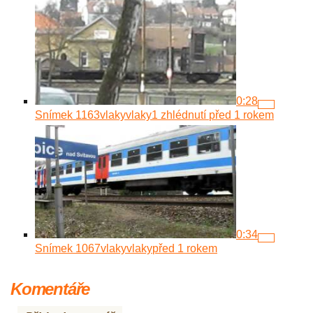
0:28
Snímek 1163
vlakyvlaky
1 zhlédnutí
před 1 rokem
0:34
Snímek 1067
vlakyvlaky
před 1 rokem
Komentáře