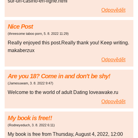
sur-un-casino-en-ligne.html
Odpovědět
Nice Post
(
threesome taboo porn
,
5. 8. 2022
11:29
)
Really enjoyed this post.Really thank you! Keep writing.
makaberzux
Odpovědět
Are you 18? Come in and don't be shy!
(
Jamesuwam
,
3. 8. 2022
9:47
)
Welcome to the world of adult Dating loveawake.ru
Odpovědět
My book is free!!
(
Rodneyeduch
,
3. 8. 2022
6:11
)
My book is free from Thursday, August 4, 2022, 12:00