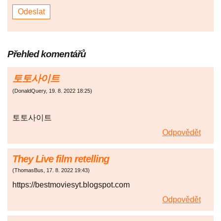
Přehled komentářů
토토사이트
(
DonaldQuery
,
19. 8. 2022
18:25
)
토토사이트
Odpovědět
They Live film retelling
(
ThomasBus
,
17. 8. 2022
19:43
)
https://bestmoviesyt.blogspot.com
Odpovědět