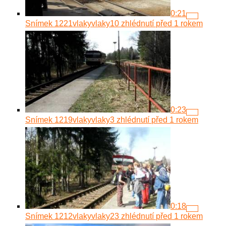
0:21
Snímek 1221
vlakyvlaky
10 zhlédnutí
před 1 rokem
0:23
Snímek 1219
vlakyvlaky
3 zhlédnutí
před 1 rokem
0:18
Snímek 1212
vlakyvlaky
23 zhlédnutí
před 1 rokem