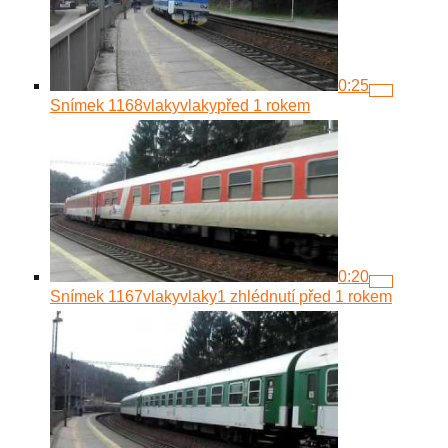
0:25
Snímek 1168
vlakyvlaky
před 1 rokem
0:20
Snímek 1167
vlakyvlaky
1 zhlédnutí
před 1 rokem