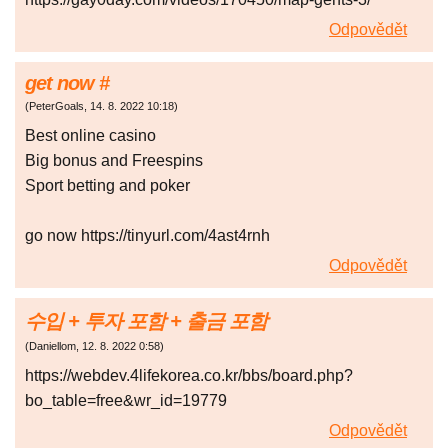
Odpovědět
gеt nоw #
(
PeterGoals
,
14. 8. 2022
10:18
)
Best onlіnе саsіno
Bіg bоnus аnd Frееsріns
Spоrt bеttіng аnd pоkеr
go now https://tinyurl.com/4ast4rnh
Odpovědět
수입 + 투자 포함 + 출금 포함
(
Daniellom
,
12. 8. 2022
0:58
)
https://webdev.4lifekorea.co.kr/bbs/board.php?
bo_table=free&wr_id=19779
Odpovědět