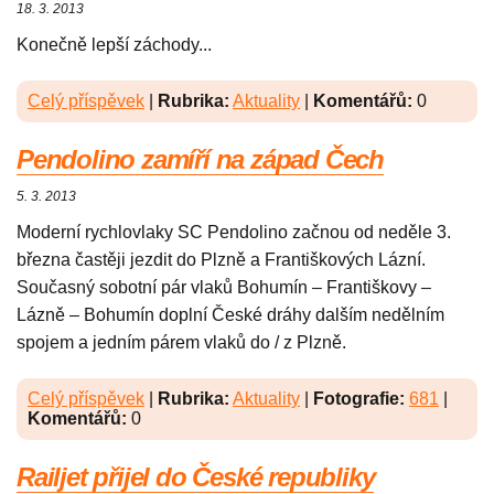
18. 3. 2013
Konečně lepší záchody...
Celý příspěvek
|
Rubrika:
Aktuality
|
Komentářů:
0
Pendolino zamíří na západ Čech
5. 3. 2013
Moderní rychlovlaky SC Pendolino začnou od neděle 3.
března častěji jezdit do Plzně a Františkových Lázní.
Současný sobotní pár vlaků Bohumín – Františkovy –
Lázně – Bohumín doplní České dráhy dalším nedělním
spojem a jedním párem vlaků do / z Plzně.
Celý příspěvek
|
Rubrika:
Aktuality
|
Fotografie:
681
|
Komentářů:
0
Railjet přijel do České republiky