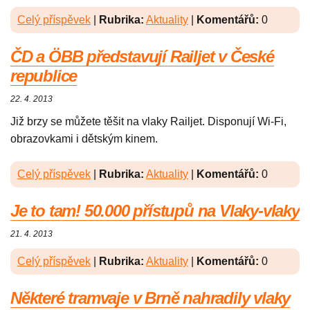
Celý příspěvek
|
Rubrika:
Aktuality
|
Komentářů:
0
ČD a ÖBB představují Railjet v České
republice
22. 4. 2013
Již brzy se můžete těšit na vlaky Railjet. Disponují Wi-Fi,
obrazovkami i dětským kinem.
Celý příspěvek
|
Rubrika:
Aktuality
|
Komentářů:
0
Je to tam! 50.000 přístupů na Vlaky-vlaky
21. 4. 2013
Celý příspěvek
|
Rubrika:
Aktuality
|
Komentářů:
0
Některé tramvaje v Brně nahradily vlaky