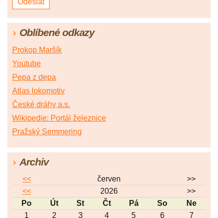
Oblíbené odkazy
Prokop Maršík
Youtube
Pepa z depa
Atlas lokomotiv
České dráhy a.s.
Wikipedie: Portál železnice
Pražský Semmering
Archiv
<<
červen
>>
<<
2026
>>
Po
Út
St
Čt
Pá
So
Ne
1
2
3
4
5
6
7