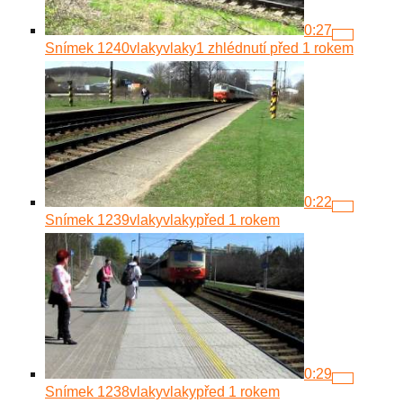
0:27
Snímek 1240
vlakyvlaky
1 zhlédnutí
před 1 rokem
0:22
Snímek 1239
vlakyvlaky
před 1 rokem
0:29
Snímek 1238
vlakyvlaky
před 1 rokem