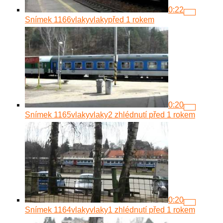
0:22
Snímek 1166
vlakyvlaky
před 1 rokem
0:20
Snímek 1165
vlakyvlaky
2 zhlédnutí
před 1 rokem
0:20
Snímek 1164
vlakyvlaky
1 zhlédnutí
před 1 rokem