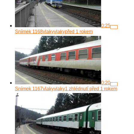
0:25
Snímek 1168
vlakyvlaky
před 1 rokem
0:20
Snímek 1167
vlakyvlaky
1 zhlédnutí
před 1 rokem