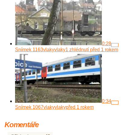
0:28
Snímek 1163
vlakyvlaky
1 zhlédnutí
před 1 rokem
0:34
Snímek 1067
vlakyvlaky
před 1 rokem
Komentáře