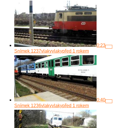
0:23
Snímek 1237
vlakyvlaky
před 1 rokem
0:40
Snímek 1236
vlakyvlaky
před 1 rokem