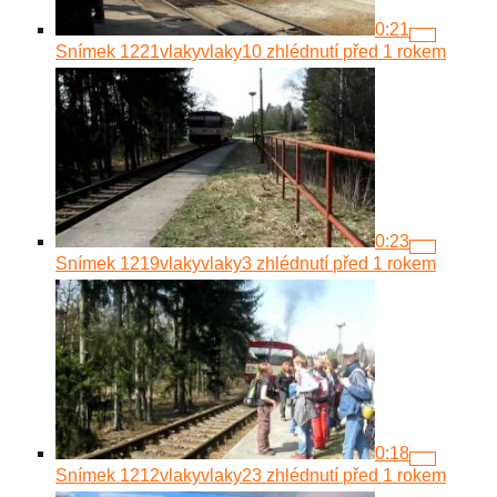
0:21
Snímek 1221
vlakyvlaky
10 zhlédnutí
před 1 rokem
0:23
Snímek 1219
vlakyvlaky
3 zhlédnutí
před 1 rokem
0:18
Snímek 1212
vlakyvlaky
23 zhlédnutí
před 1 rokem