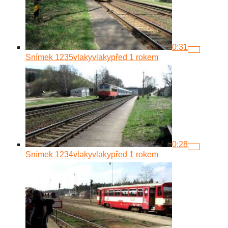
0:31
Snímek 1235
vlakyvlaky
před 1 rokem
0:28
Snímek 1234
vlakyvlaky
před 1 rokem