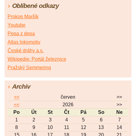
Oblíbené odkazy
Prokop Maršík
Youtube
Pepa z depa
Atlas lokomotiv
České dráhy a.s.
Wikipedie: Portál železnice
Pražský Semmering
Archiv
<<
červen
>>
<<
2026
>>
Po
Út
St
Čt
Pá
So
Ne
1
2
3
4
5
6
7
8
9
10
11
12
13
14
15
16
17
18
19
20
21