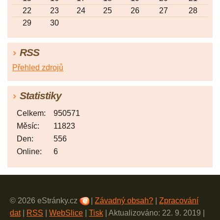
22
23
24
25
26
27
28
29
30
RSS
Přehled zdrojů
Statistiky
Celkem:
950571
Měsíc:
11823
Den:
556
Online:
6
© 2026 eStránky.cz
|
Závadný obsah?
|
Zpracování
dat
|
RSS
|
WebSlice
|
Tisk
|
Aktualizováno: 22. 9. 2019
|