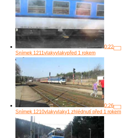
0:22
Snímek 1211
vlakyvlaky
před 1 rokem
0:26
Snímek 1210
vlakyvlaky
1 zhlédnutí
před 1 rokem