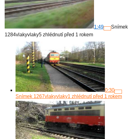
1:49
Snímek
1284
vlakyvlaky
5 zhlédnutí
před 1 rokem
0:30
Snímek 1267
vlakyvlaky
1 zhlédnutí
před 1 rokem