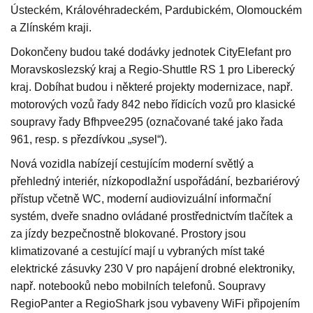
Ústeckém, Královéhradeckém, Pardubickém, Olomouckém
a Zlínském kraji.
Dokončeny budou také dodávky jednotek CityElefant pro
Moravskoslezský kraj a Regio-Shuttle RS 1 pro Liberecký
kraj. Dobíhat budou i některé projekty modernizace, např.
motorových vozů řady 842 nebo řídicích vozů pro klasické
soupravy řady Bfhpvee295 (označované také jako řada
961, resp. s přezdívkou „sysel“).
Nová vozidla nabízejí cestujícím moderní světlý a
přehledný interiér, nízkopodlažní uspořádání, bezbariérový
přístup včetně WC, moderní audiovizuální informační
systém, dveře snadno ovládané prostřednictvím tlačítek a
za jízdy bezpečnostně blokované. Prostory jsou
klimatizované a cestující mají u vybraných míst také
elektrické zásuvky 230 V pro napájení drobné elektroniky,
např. notebooků nebo mobilních telefonů. Soupravy
RegioPanter a RegioShark jsou vybaveny WiFi připojením