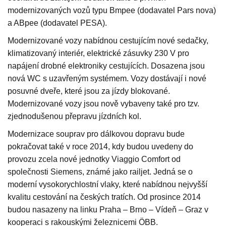
modernizovaných vozů typu Bmpee (dodavatel Pars nova)
a ABpee (dodavatel PESA).
Modernizované vozy nabídnou cestujícím nové sedačky,
klimatizovaný interiér, elektrické zásuvky 230 V pro
napájení drobné elektroniky cestujících. Dosazena jsou
nová WC s uzavřeným systémem. Vozy dostávají i nové
posuvné dveře, které jsou za jízdy blokované.
Modernizované vozy jsou nově vybaveny také pro tzv.
zjednodušenou přepravu jízdních kol.
Modernizace souprav pro dálkovou dopravu bude
pokračovat také v roce 2014, kdy budou uvedeny do
provozu zcela nové jednotky Viaggio Comfort od
společnosti Siemens, známé jako railjet. Jedná se o
moderní vysokorychlostní vlaky, které nabídnou nejvyšší
kvalitu cestování na českých tratích. Od prosince 2014
budou nasazeny na linku Praha – Brno – Vídeň – Graz v
kooperaci s rakouskými železnicemi ÖBB.